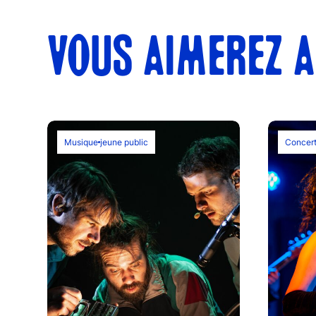
VOUS AIMEREZ A
Musique
jeune public
Concer