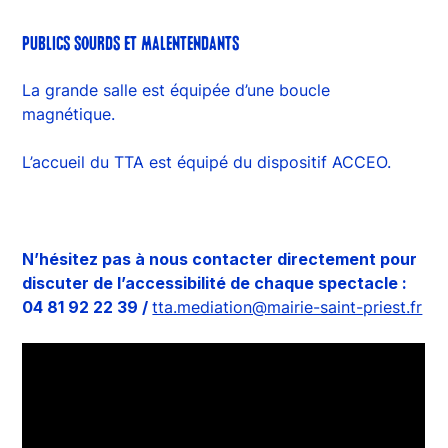
PUBLICS SOURDS ET MALENTENDANTS
La grande salle est équipée d’une boucle
magnétique.
L’accueil du TTA est équipé du dispositif ACCEO.
N’hésitez pas à nous contacter directement pour
discuter de l’accessibilité de chaque spectacle :
04 81 92 22 39 /
tta.mediation@mairie-saint-priest.fr