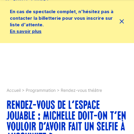
En cas de spectacle complet, n'hésitez pas à
contacter la billetterie pour vous inscrire sur
liste d'attente.
En savoir plus
Accueil
>
Programmation
>
Rendez-vous théâtre
RENDEZ-VOUS DE L’ESPACE
JOUABLE : MICHELLE DOIT-ON T’EN
VOULOIR D’AVOIR FAIT UN SELFIE À