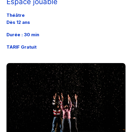
Espace jouable
Théâtre
Dès 12 ans
Durée : 30 min
TARIF Gratuit