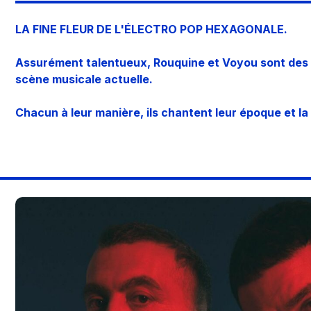
LA FINE FLEUR DE L'ÉLECTRO POP HEXAGONALE.
Assurément talentueux, Rouquine et Voyou sont des 
scène musicale actuelle.
Chacun à leur manière, ils chantent leur époque et la