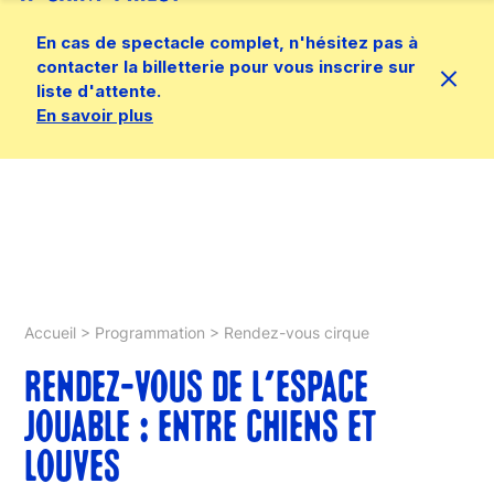
En cas de spectacle complet, n'hésitez pas à
contacter la billetterie pour vous inscrire sur
liste d'attente.
En savoir plus
Accueil
>
Programmation
>
Rendez-vous cirque
RENDEZ-VOUS DE L’ESPACE
JOUABLE : ENTRE CHIENS ET
LOUVES