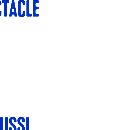
TACLE
USSI