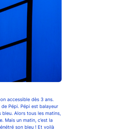
on accessible dès 3 ans.
e de Pépi. Pépi est balayeur
 bleu. Alors tous les matins,
re. Mais un matin, c’est la
pénétré son bleu ! Et voilà