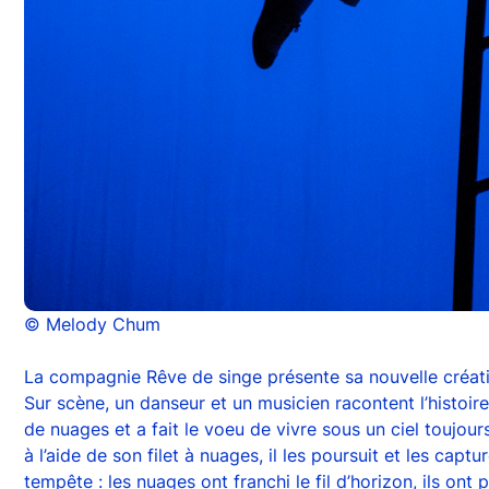
© Melody Chum
La compagnie Rêve de singe présente sa nouvelle créati
Sur scène, un danseur et un musicien racontent l’histoir
de nuages et a fait le voeu de vivre sous un ciel toujours
à l’aide de son filet à nuages, il les poursuit et les captu
tempête : les nuages ont franchi le fil d’horizon, ils ont 