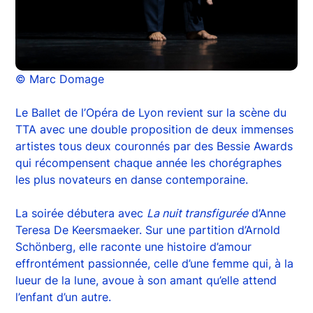
© Marc Domage
Le Ballet de l’Opéra de Lyon revient sur la scène du
TTA avec une double proposition de deux immenses
artistes tous deux couronnés par des Bessie Awards
qui récompensent chaque année les chorégraphes
les plus novateurs en danse contemporaine.
La soirée débutera avec
La nuit transfigurée
d’Anne
Teresa De Keersmaeker. Sur une partition d’Arnold
Schönberg, elle raconte une histoire d’amour
effrontément passionnée, celle d’une femme qui, à la
lueur de la lune, avoue à son amant qu’elle attend
l’enfant d’un autre.