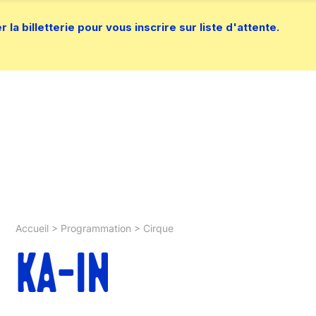
la billetterie pour vous inscrire sur liste d'attente.
Accueil
>
Programmation
>
Cirque
KA-IN