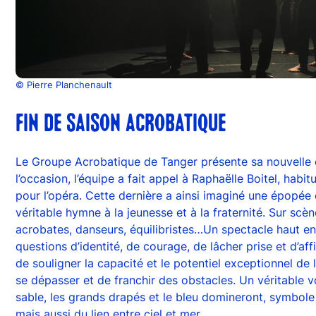
© Pierre Planchenault
FIN DE SAISON ACROBATIQUE
Le Groupe Acrobatique de Tanger présente sa nouvelle c
l’occasion, l’équipe a fait appel à Raphaëlle Boitel, hab
pour l’opéra. Cette dernière a ainsi imaginé une épopée 
véritable hymne à la jeunesse et à la fraternité. Sur scène
acrobates, danseurs, équilibristes…Un spectacle haut en
questions d’identité, de courage, de lâcher prise et d’af
de souligner la capacité et le potentiel exceptionnel de
se dépasser et de franchir des obstacles. Un véritable 
sable, les grands drapés et le bleu domineront, symbole
mais aussi du lien entre ciel et mer.