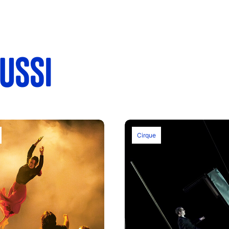
USSI
Cirque