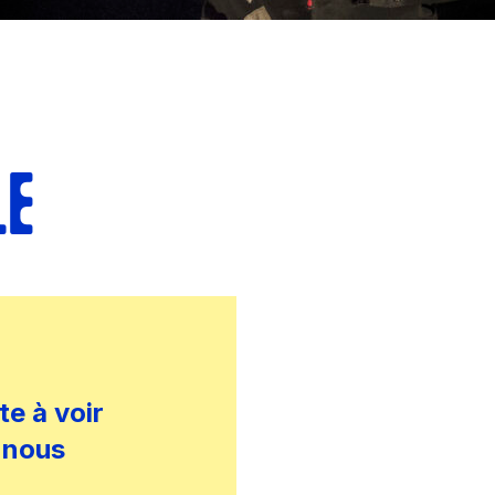
LE
te à voir
i nous