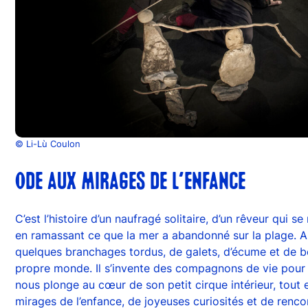
© Li-Lù Coulon
ODE AUX MIRAGES DE L'ENFANCE
C’est l’histoire d’un naufragé solitaire, d’un rêveur qui se
en ramassant ce que la mer a abandonné sur la plage. A 
quelques branchages tordus, de galets, d’écume et de bou
propre monde. Il s’invente des compagnons de vie pour
nous plonge au cœur de son petit cirque intérieur, tout 
mirages de l’enfance, de joyeuses curiosités et de rencon