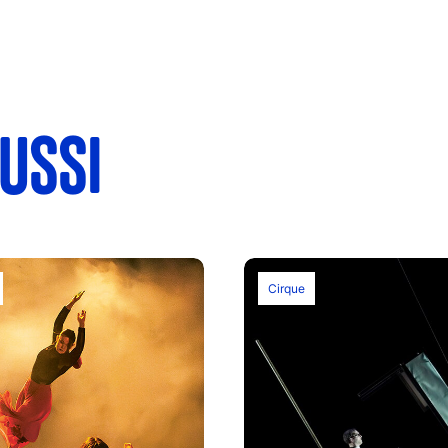
USSI
Cirque