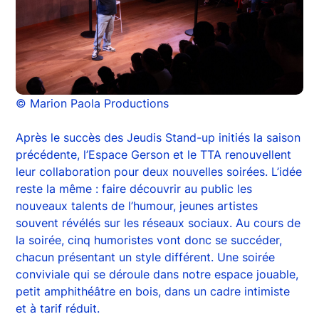
© Marion Paola Productions
Après le succès des Jeudis Stand-up initiés la saison
précédente, l’Espace Gerson et le TTA renouvellent
leur collaboration pour deux nouvelles soirées. L’idée
reste la même : faire découvrir au public les
nouveaux talents de l’humour, jeunes artistes
souvent révélés sur les réseaux sociaux. Au cours de
la soirée, cinq humoristes vont donc se succéder,
chacun présentant un style différent. Une soirée
conviviale qui se déroule dans notre espace jouable,
petit amphithéâtre en bois, dans un cadre intimiste
et à tarif réduit.