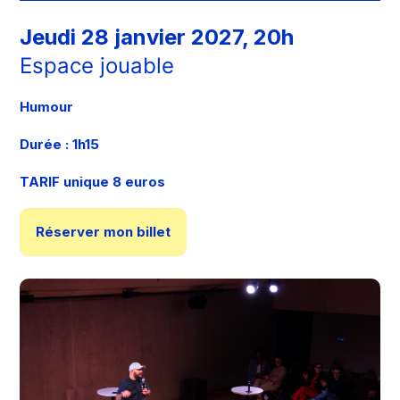
Jeudi 28 janvier 2027, 20h
Espace jouable
Humour
Durée : 1h15
TARIF unique 8 euros
Réserver mon billet