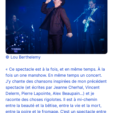
© Lou Berthelemy
« Ce spectacle est à la fois, et en même temps. À la
fois un one manshow. En même temps un concert.
J’y chante des chansons inspirées de mon précédent
spectacle (et écrites par Jeanne Cherhal, Vincent
Delerm, Pierre Lapointe, Alex Beaupain…) et je
raconte des choses rigolotes. Il est à mi-chemin
entre la beauté et la bêtise, entre la vie et la mort,
entre la poire et le fromage. C’est un spectacle entre