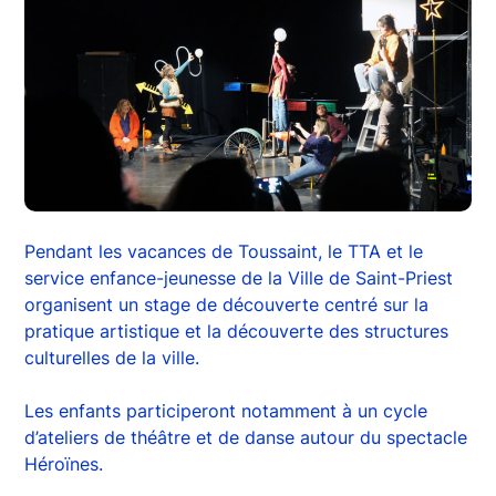
Pendant les vacances de Toussaint, le TTA et le
service enfance-jeunesse de la Ville de Saint-Priest
organisent un stage de découverte centré sur la
pratique artistique et la découverte des structures
culturelles de la ville.
Les enfants participeront notamment à un cycle
d’ateliers de théâtre et de danse autour du spectacle
Héroïnes.